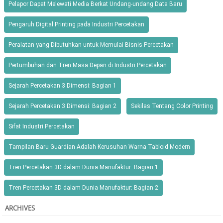
Pelapor Dapat Melewati Media Berkat Undang-undang Data Baru
Pengaruh Digital Printing pada Industri Percetakan
Peralatan yang Dibutuhkan untuk Memulai Bisnis Percetakan
Pertumbuhan dan Tren Masa Depan di Industri Percetakan
Sejarah Percetakan 3 Dimensi: Bagian 1
Sejarah Percetakan 3 Dimensi: Bagian 2
Sekilas Tentang Color Printing
Sifat Industri Percetakan
Tampilan Baru Guardian Adalah Kerusuhan Warna Tabloid Modern
Tren Percetakan 3D dalam Dunia Manufaktur: Bagian 1
Tren Percetakan 3D dalam Dunia Manufaktur: Bagian 2
ARCHIVES