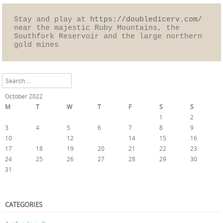
Stay and play at 
https://doubledicerv.com/
near the majestic Ruby Mountains, the 
Southfork Reservoir and the large northern 
gold mines
Search
October 2022
M
T
W
T
F
S
S
1
2
3
4
5
6
7
8
9
10
11
12
13
14
15
16
17
18
19
20
21
22
23
24
25
26
27
28
29
30
31
« Sep
Nov »
CATEGORIES