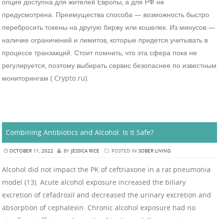
опция доступна для жителей Европы, а для РФ не
предусмотрена. Преимущества способа — возможность быстро
перебросить токены на другую биржу или кошелек. Из минусов —
наличие ограничений и лимитов, которые придется учитывать в
процессе транзакций. Стоит помнить, что эта сфера пока не
регулируется, поэтому выбирать сервис безопаснее по известным
мониторингам ( Crypto.ru).
Combining Antibiotics and Alcohol: Is It Safe?
OCTOBER 11, 2022
BY
JESSICA RICE
POSTED IN
SOBER LIVING
Alcohol did not impact the PK of ceftriaxone in a rat pneumonia
model (13). Acute alcohol exposure increased the biliary
excretion of cefadroxil and decreased the urinary excretion and
absorption of cephalexin. Chronic alcohol exposure had no