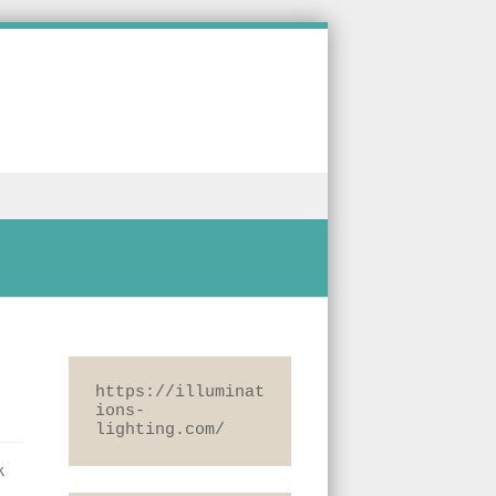
bangan Teknologi Blockchain dalam Percetakan
https://illuminat
ions-
lighting.com/
k