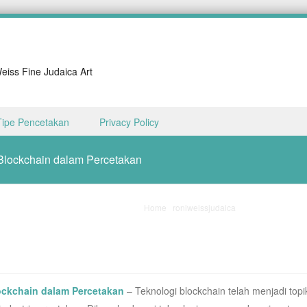
iss Fine Judaica Art
Tipe Pencetakan
Privacy Policy
lockchain dalam Percetakan
Home
/
roniweissjudaica
/
Mengenal Perkem
ckchain dalam Percetakan
– Teknologi blockchain telah menjadi topi