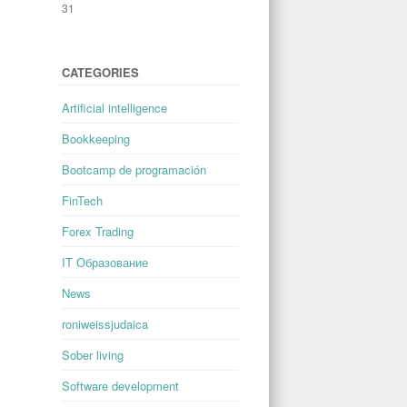
31
« Feb
CATEGORIES
Artificial intelligence
Bookkeeping
Bootcamp de programación
FinTech
Forex Trading
IT Образование
News
roniweissjudaica
Sober living
Software development