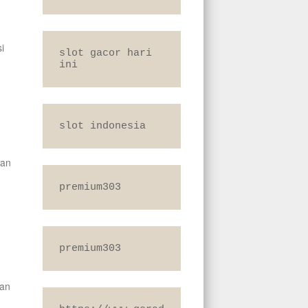
i
slot gacor hari 
ini
slot indonesia
kan
premium303
premium303
dan