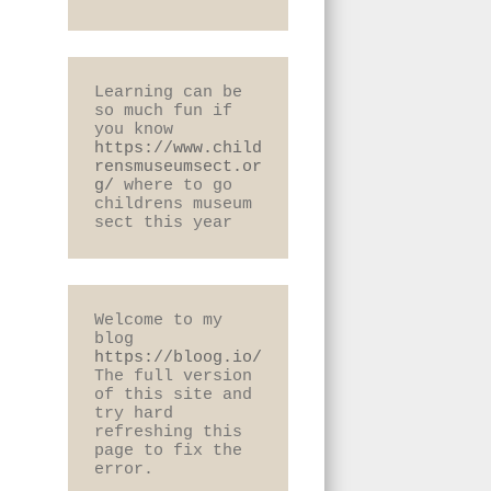
Learning can be 
so much fun if 
you know 
https://www.child
rensmuseumsect.or
g/
 where to go 
childrens museum 
sect this year
Welcome to my 
blog 
https://bloog.io/
The full version 
of this site and 
try hard 
refreshing this 
page to fix the 
error.