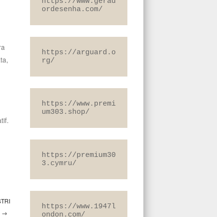
https://www.gerad
ordesenha.com/
ra
https://arguard.o
ta,
rg/
https://www.premi
um303.shop/
if.
https://premium30
3.cymru/
TRI
https://www.1947l
N
→
ondon.com/