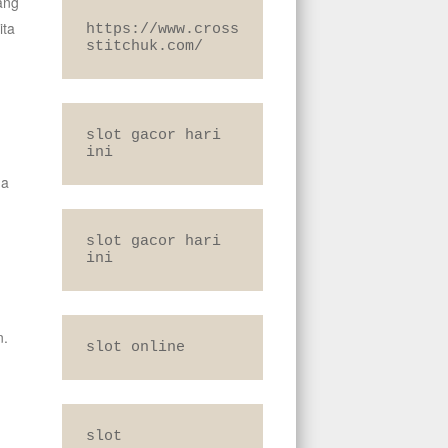
ang
ita
https://www.cross
stitchuk.com/
slot gacor hari 
ini
ga
slot gacor hari 
ini
n.
slot online
slot