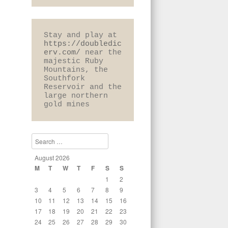
Stay and play at 
https://doubledic
erv.com/
 near the 
majestic Ruby 
Mountains, the 
Southfork 
Reservoir and the 
large northern 
gold mines
Search
August 2026
M
T
W
T
F
S
S
1
2
3
4
5
6
7
8
9
10
11
12
13
14
15
16
17
18
19
20
21
22
23
24
25
26
27
28
29
30