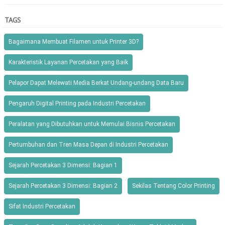
TAGS
Bagaimana Membuat Filamen untuk Printer 3D?
Karakteristik Layanan Percetakan yang Baik
Pelapor Dapat Melewati Media Berkat Undang-undang Data Baru
Pengaruh Digital Printing pada Industri Percetakan
Peralatan yang Dibutuhkan untuk Memulai Bisnis Percetakan
Pertumbuhan dan Tren Masa Depan di Industri Percetakan
Sejarah Percetakan 3 Dimensi: Bagian 1
Sejarah Percetakan 3 Dimensi: Bagian 2
Sekilas Tentang Color Printing
Sifat Industri Percetakan