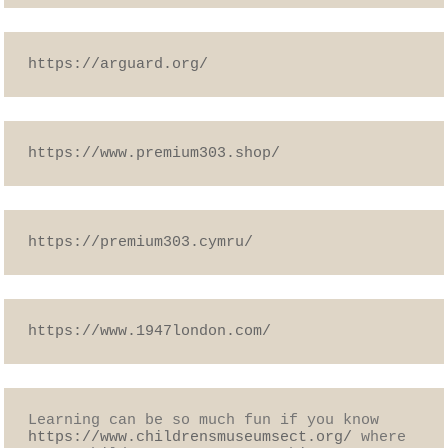
https://arguard.org/
https://www.premium303.shop/
https://premium303.cymru/
https://www.1947london.com/
Learning can be so much fun if you know 
https://www.childrensmuseumsect.org/
 where 