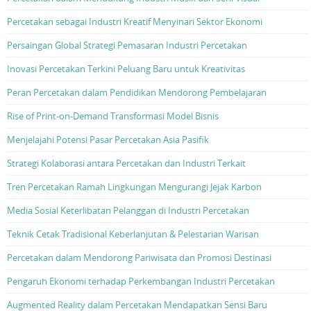
Percetakan sebagai Industri Kreatif Menyinari Sektor Ekonomi
Persaingan Global Strategi Pemasaran Industri Percetakan
Inovasi Percetakan Terkini Peluang Baru untuk Kreativitas
Peran Percetakan dalam Pendidikan Mendorong Pembelajaran
Rise of Print-on-Demand Transformasi Model Bisnis
Menjelajahi Potensi Pasar Percetakan Asia Pasifik
Strategi Kolaborasi antara Percetakan dan Industri Terkait
Tren Percetakan Ramah Lingkungan Mengurangi Jejak Karbon
Media Sosial Keterlibatan Pelanggan di Industri Percetakan
Teknik Cetak Tradisional Keberlanjutan & Pelestarian Warisan
Percetakan dalam Mendorong Pariwisata dan Promosi Destinasi
Pengaruh Ekonomi terhadap Perkembangan Industri Percetakan
Augmented Reality dalam Percetakan Mendapatkan Sensi Baru