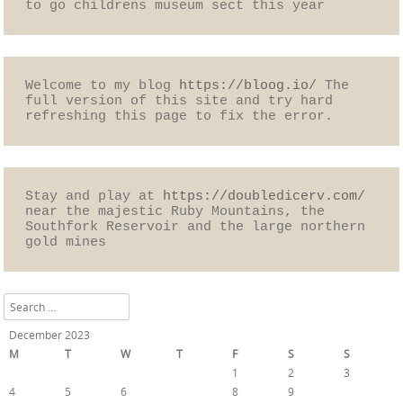
to go childrens museum sect this year
Welcome to my blog 
https://bloog.io/
 The 
full version of this site and try hard 
refreshing this page to fix the error.
Stay and play at 
https://doubledicerv.com/
near the majestic Ruby Mountains, the 
Southfork Reservoir and the large northern 
gold mines
Search
December 2023
M
T
W
T
F
S
S
1
2
3
4
5
6
7
8
9
10