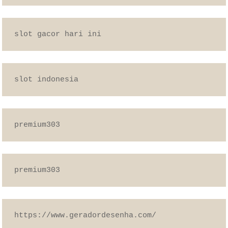
slot gacor hari ini
slot indonesia
premium303
premium303
https://www.geradordesenha.com/