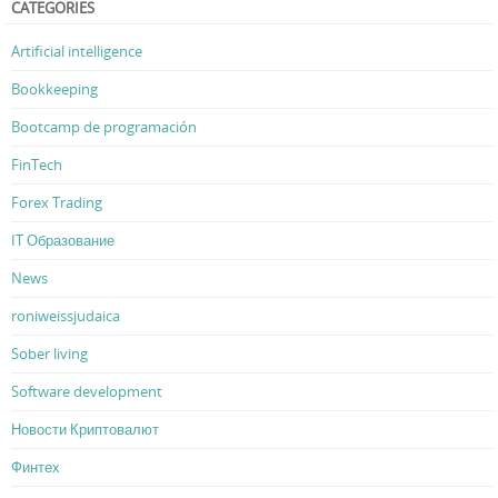
CATEGORIES
Artificial intelligence
Bookkeeping
Bootcamp de programación
FinTech
Forex Trading
IT Образование
News
roniweissjudaica
Sober living
Software development
Новости Криптовалют
Финтех