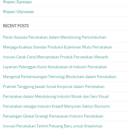
Форекс Брокеры
Форекс Обучение
RECENT POSTS
Peran Asosiasi Percetakan dalam Mendorong Pertumbuhan
Menjaga Kualitas Standar Produksi & Jaminan Mutu Percetakan
Inovasi Cetak Ceria Menciptakan Produk Percetakan Menarik
Layanan Pelanggan Kunci Kesuksesan di Industri Percetakan
Mengenal Perkembangan Teknologi Blockchain dalam Percetakan
Praktek Tanggung Jawab Sosial Korporat dalam Percetakan
Percetakan dalam Mendukung Industri Musik dan Seni Visual
Percetakan sebagai Industri Kreatif Menyinari Sektor Ekonomi
Persaingan Global Strategi Pemasaran Industri Percetakan
Inovasi Percetakan Terkini Peluang Baru untuk Kreativitas