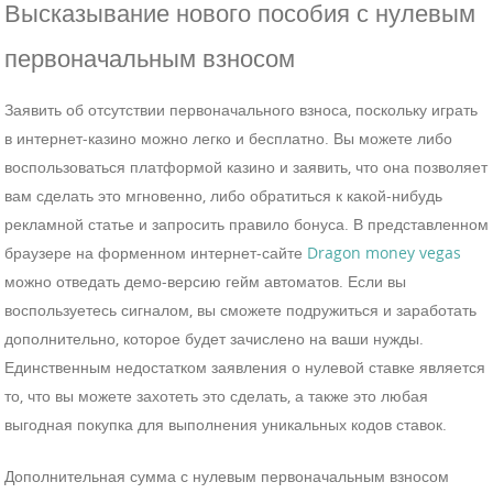
Высказывание нового пособия с нулевым
первоначальным взносом
Заявить об отсутствии первоначального взноса, поскольку играть
в интернет-казино можно легко и бесплатно. Вы можете либо
воспользоваться платформой казино и заявить, что она позволяет
вам сделать это мгновенно, либо обратиться к какой-нибудь
рекламной статье и запросить правило бонуса. В представленном
браузере на форменном интернет-сайте
Dragon money vegas
можно отведать демо-версию гейм автоматов. Если вы
воспользуетесь сигналом, вы сможете подружиться и заработать
дополнительно, которое будет зачислено на ваши нужды.
Единственным недостатком заявления о нулевой ставке является
то, что вы можете захотеть это сделать, а также это любая
выгодная покупка для выполнения уникальных кодов ставок.
Дополнительная сумма с нулевым первоначальным взносом