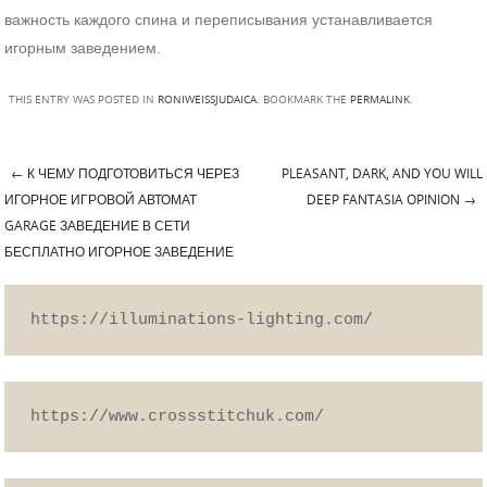
важность каждого спина и переписывания устанавливается
игорным заведением.
THIS ENTRY WAS POSTED IN
RONIWEISSJUDAICA
. BOOKMARK THE
PERMALINK
.
←
К ЧЕМУ ПОДГОТОВИТЬСЯ ЧЕРЕЗ
PLEASANT, DARK, AND YOU WILL
Post navigation
ИГОРНОЕ ИГРОВОЙ АВТОМАТ
DEEP FANTASIA OPINION
→
GARAGE ЗАВЕДЕНИЕ В СЕТИ
БЕСПЛАТНО ИГОРНОЕ ЗАВЕДЕНИЕ
https://illuminations-lighting.com/
https://www.crossstitchuk.com/