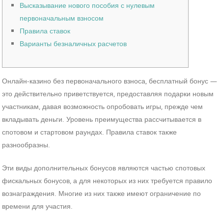
Высказывание нового пособия с нулевым
первоначальным взносом
Правила ставок
Варианты безналичных расчетов
Онлайн-казино без первоначального взноса, бесплатный бонус —
это действительно приветствуется, предоставляя подарки новым
участникам, давая возможность опробовать игры, прежде чем
вкладывать деньги. Уровень преимущества рассчитывается в
спотовом и стартовом раундах. Правила ставок также
разнообразны.
Эти виды дополнительных бонусов являются частью спотовых
фискальных бонусов, а для некоторых из них требуется правило
вознаграждения.
Многие из них также имеют ограничение по
времени для участия.