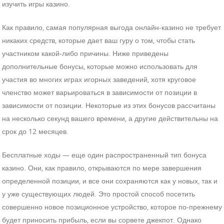
изучить игры казино.
Как правило, самая популярная выгода онлайн-казино не требует
никаких средств, которые дает ваш гуру о том, чтобы стать
участником какой-либо причины. Ниже приведены
дополнительные бонусы, которые можно использовать для
участия во многих играх игорных заведений, хотя круговое
членство может варьироваться в зависимости от позиции в
зависимости от позиции. Некоторые из этих бонусов рассчитаны
на несколько секунд вашего времени, а другие действительны на
срок до 12 месяцев.
Бесплатные ходы — еще один распространенный тип бонуса
казино. Они, как правило, открываются по мере завершения
определенной позиции, и все они сохраняются как у новых, так и
у уже существующих людей. Это простой способ посетить
совершенно новое позиционное устройство, которое по-прежнему
будет приносить прибыль, если вы сорвете джекпот. Однако