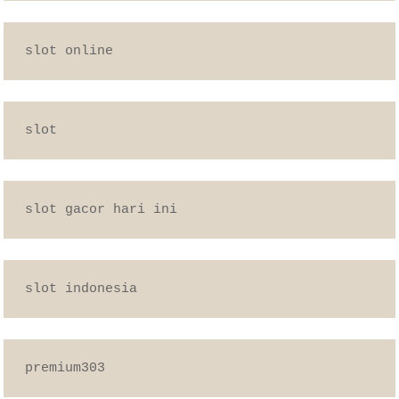
slot online
slot
slot gacor hari ini
slot indonesia
premium303