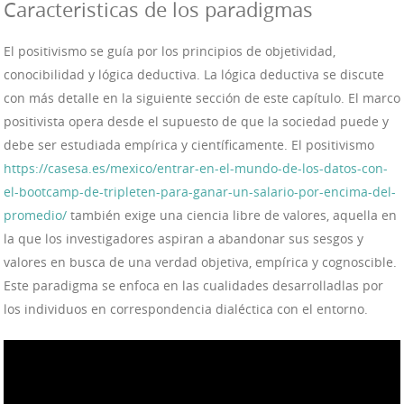
Caracteristicas de los paradigmas
El positivismo se guía por los principios de objetividad,
conocibilidad y lógica deductiva. La lógica deductiva se discute
con más detalle en la siguiente sección de este capítulo. El marco
positivista opera desde el supuesto de que la sociedad puede y
debe ser estudiada empírica y científicamente. El positivismo
https://casesa.es/mexico/entrar-en-el-mundo-de-los-datos-con-
el-bootcamp-de-tripleten-para-ganar-un-salario-por-encima-del-
promedio/
también exige una ciencia libre de valores, aquella en
la que los investigadores aspiran a abandonar sus sesgos y
valores en busca de una verdad objetiva, empírica y cognoscible.
Este paradigma se enfoca en las cualidades desarrolladlas por
los individuos en correspondencia dialéctica con el entorno.