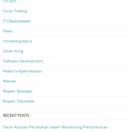
FinTech
Forex Trading
IT Образование
News
roniweissjudaica
Sober living
Software development
Новости Криптовалют
Финтех
Форекс Брокеры
Форекс Обучение
RECENT POSTS
Peran Asosiasi Percetakan dalam Mendorong Pertumbuhan