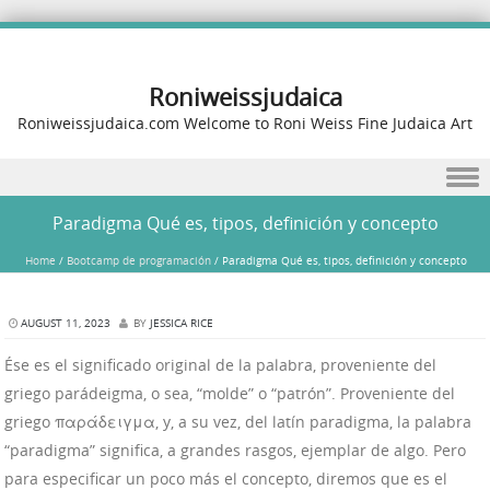
Roniweissjudaica
Roniweissjudaica.com Welcome to Roni Weiss Fine Judaica Art
Skip to content
Paradigma Qué es, tipos, definición y concepto
Home
/
Bootcamp de programación
/
Paradigma Qué es, tipos, definición y concepto
AUGUST 11, 2023
BY
JESSICA RICE
Ése es el significado original de la palabra, proveniente del
griego parádeigma, o sea, “molde” o “patrón”. Proveniente del
griego παράδειγμα, y, a su vez, del latín paradigma, la palabra
“paradigma” significa, a grandes rasgos, ejemplar de algo. Pero
para especificar un poco más el concepto, diremos que es el